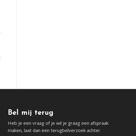
.
Bel mij terug
Heb je een vraag of je wil je graag een afspraak
maken, laat dan een terugbelverzoek achter.