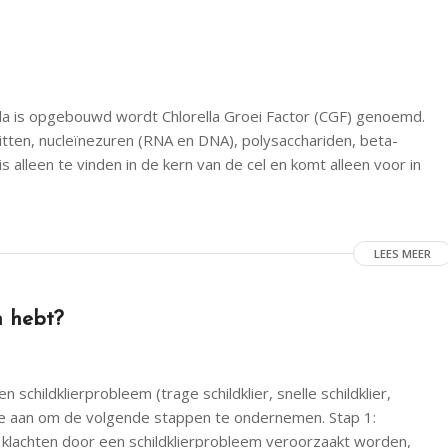
ella is opgebouwd wordt Chlorella Groei Factor (CGF) genoemd.
witten, nucleïnezuren (RNA en DNA), polysacchariden, beta-
lleen te vinden in de kern van de cel en komt alleen voor in
LEES MEER
n hebt?
 schildklierprobleem (trage schildklier, snelle schildklier,
 je aan om de volgende stappen te ondernemen. Stap 1:
w klachten door een schildklierprobleem veroorzaakt worden,