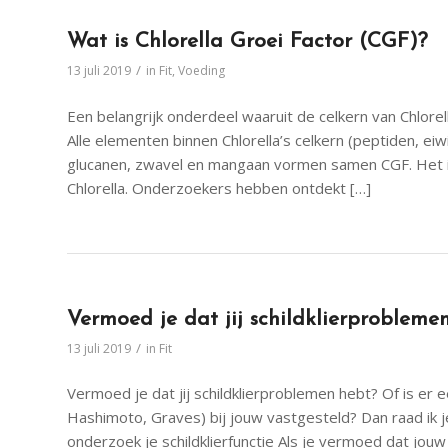
Wat is Chlorella Groei Factor (CGF)?
/
13 juli 2019
in
Fit
,
Voeding
Een belangrijk onderdeel waaruit de celkern van Chlor
Alle elementen binnen Chlorella’s celkern (peptiden, ei
glucanen, zwavel en mangaan vormen samen CGF. Het is a
Chlorella. Onderzoekers hebben ontdekt […]
Vermoed je dat jij schildklierprobleme
/
13 juli 2019
in
Fit
Vermoed je dat jij schildklierproblemen hebt? Of is er een
Hashimoto, Graves) bij jouw vastgesteld? Dan raad ik
onderzoek je schildklierfunctie Als je vermoed dat jou