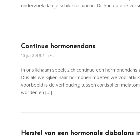
onderzoek dan je schildklierfunctie. Dit kan op drie vers
Continue hormonendans
/
13 juli 2019
in
Fit
In ons lichaam speelt zich continue een hormonendans
Dus als we kijken naar hormonen moeten we vooral kij
voorbeeld is de verhouding tussen cortisol en melatoni
worden en […]
Herstel van een hormonale disbalans in