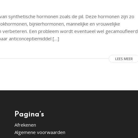
 van synthetische hormonen zoals de pil. Deze hormonen zijn zo
stokhormonen, bijnierhormonen, mannelijke en vrouwelijke
n verbeteren. Een probleem wordt eventueel wel gecamoufleerd
baar anticonceptiemiddel […]
LEES MEER
Pagina’s
Afrekenen
Algemene voorwaarden