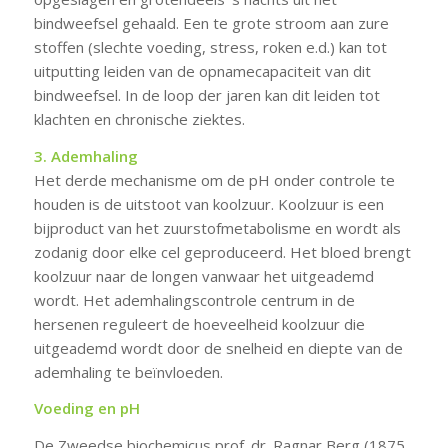
bindweefsel gehaald. Een te grote stroom aan zure
stoffen (slechte voeding, stress, roken e.d.) kan tot
uitputting leiden van de opnamecapaciteit van dit
bindweefsel. In de loop der jaren kan dit leiden tot
klachten en chronische ziektes.
3. Ademhaling
Het derde mechanisme om de pH onder controle te
houden is de uitstoot van koolzuur. Koolzuur is een
bijproduct van het zuurstofmetabolisme en wordt als
zodanig door elke cel geproduceerd. Het bloed brengt
koolzuur naar de longen vanwaar het uitgeademd
wordt. Het ademhalingscontrole centrum in de
hersenen reguleert de hoeveelheid koolzuur die
uitgeademd wordt door de snelheid en diepte van de
ademhaling te beïnvloeden.
Voeding en pH
De Zweedse biochemicus prof. dr. Ragnar Berg (1875