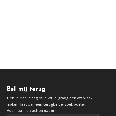
Bel mij terug
Heb je een vraag of je wil je graag een afspraak
maken, laat dan een terugbelverzoek achter.
Voornaam en achternaam
*