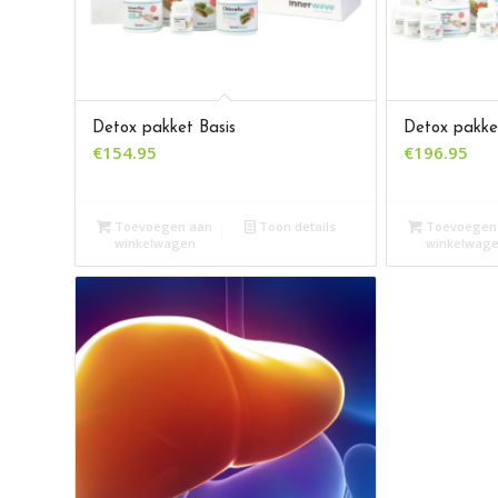
Detox pakket Basis
Detox pakke
€
154.95
€
196.95
Toevoegen aan
Toon details
Toevoegen
winkelwagen
winkelwag