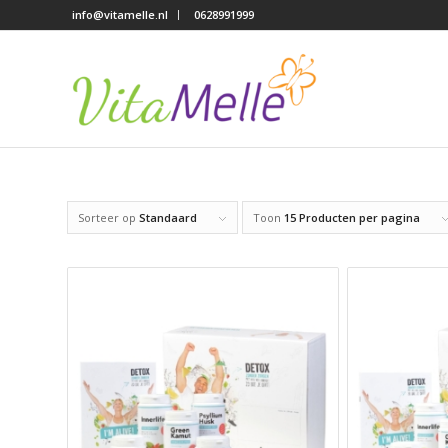
info@vitamelle.nl
0628991999
Sorteer op
Standaard
Toon
15 Producten per pagina