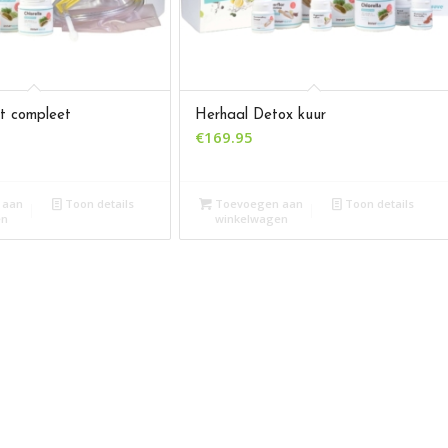
t compleet
Herhaal Detox kuur
€
169.95
 aan
Toon details
Toevoegen aan
Toon details
en
winkelwagen